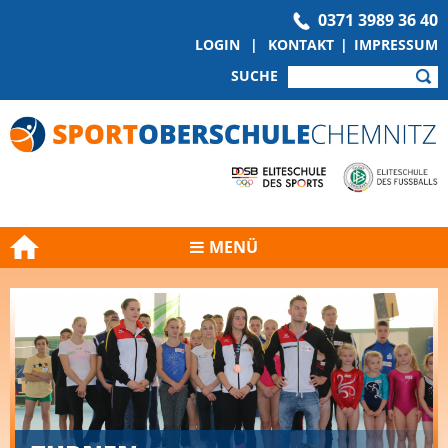
0371 3989 36 40
LOGIN
|
KONTAKT
|
IMPRESSUM
SUCHE
MENÜ