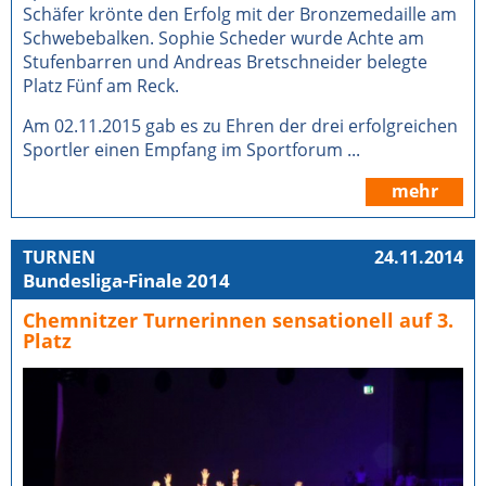
Schäfer krönte den Erfolg mit der Bronzemedaille am
Schwebebalken. Sophie Scheder wurde Achte am
Stufenbarren und Andreas Bretschneider belegte
Platz Fünf am Reck.
Am 02.11.2015 gab es zu Ehren der drei erfolgreichen
Sportler einen Empfang im Sportforum ...
mehr
TURNEN
24.11.2014
Bundesliga-Finale 2014
Chemnitzer Turnerinnen sensationell auf 3.
Platz