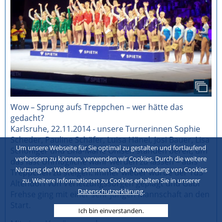
Wow – Sprung aufs Treppchen – wer hätte das
gedacht?
Karlsruhe, 22.11.2014 - unsere Turnerinnen Sophie
Scheder, Pauline Schäfer, Luisa Hänel, Josi Bauer, Lisa
Um unsere Webseite für Sie optimal zu gestalten und fortlaufend
Schöniger und Lina-Marie Ohlsen standen bereit, um
verbessern zu können, verwenden wir Cookies. Durch die weitere
das fast Unmögliche wahr werden zu lassen – aufs
Nutzung der Webseite stimmen Sie der Verwendung von Cookies
Treppchen zu steigen. Immer wieder wurde der TuS
zu. Weitere Informationen zu Cookies erhalten Sie in unserer
Altendorf von Verletzungssorgen geplagt und Gabi
Datenschutzerklärung
.
Frehse ging mit einer sehr jungen Mannschaft an den
Start.
Ich bin einverstanden.